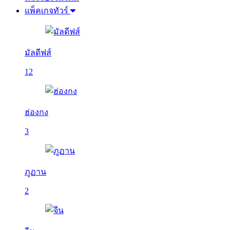
แพ็คเกจทัวร์
มัลดีฟส์
12
ฮ่องกง
3
ภูฏาน
2