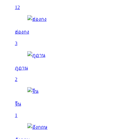
12
ฮ่องกง
3
ภูฏาน
2
จีน
1