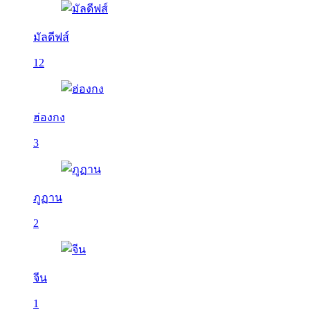
มัลดีฟส์
12
ฮ่องกง
3
ภูฏาน
2
จีน
1