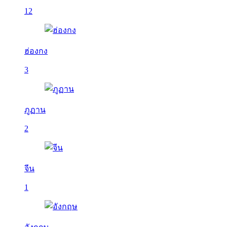
12
ฮ่องกง
3
ภูฏาน
2
จีน
1