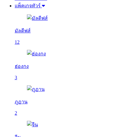
แพ็คเกจทัวร์
มัลดีฟส์
12
ฮ่องกง
3
ภูฏาน
2