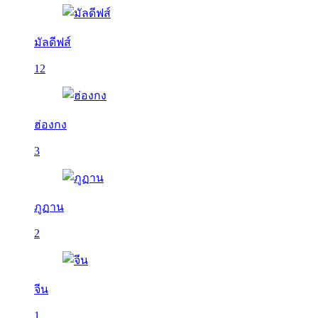
มัลดีฟส์
12
ฮ่องกง
3
ภูฏาน
2
จีน
1